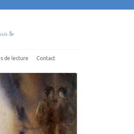
ris 8e
s de lecture
Contact